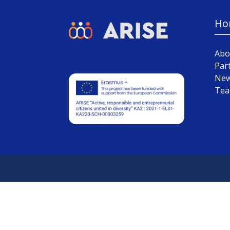
Ho
Abo
Par
Ne
Tea